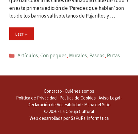
que dan color a las calles de Valladolid cabe de todo. Y
en esta primera edición de ‘Paredes que hablan’ son
los de los barrios vallisoletanos de Pajarillos y …
Leer +
Categorías
Artículos
,
Con peques
,
Murales
,
Paseos
,
Rutas
Contacto
·
Quiénes somos
Política de Privacidad
·
Política de Cookies
·
Aviso Legal
·
Declaración de Accesibilidad
·
Mapa del Sitio
© 2026 · La Coruja Cultural
Web desarrollada por
SaKuRa Informática